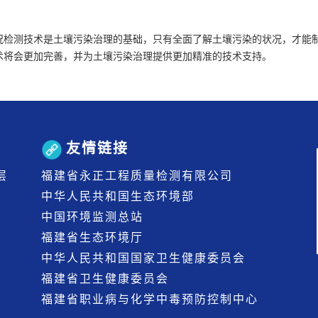
况检测技术是土壤污染治理的基础，只有全面了解土壤污染的状况，才能
术将会更加完善，并为土壤污染治理提供更加精准的技术支持。
友情链接
层
福建省永正工程质量检测有限公司
中华人民共和国生态环境部
中国环境监测总站
福建省生态环境厅
中华人民共和国国家卫生健康委员会
福建省卫生健康委员会
福建省职业病与化学中毒预防控制中心