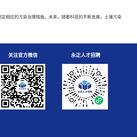
制定相应的污染治理措施。未来，随着科技的不断发展，土壤污染
关注官方微信
永正人才招聘