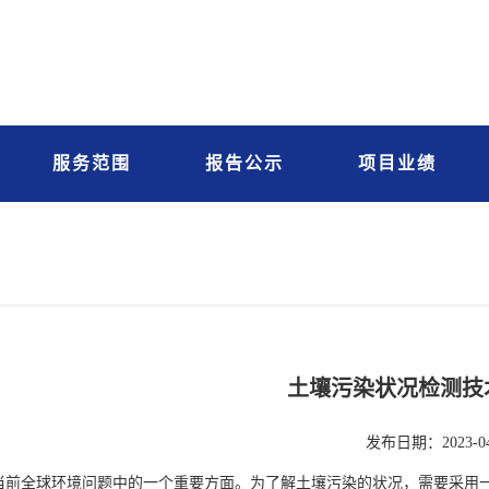
服务范围
报告公示
项目业绩
土壤污染状况检测技
发布日期：2023-04
当前全球环境问题中的一个重要方面。为了解土壤污染的状况，需要采用