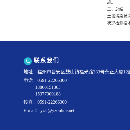
施。
三、总结
土壤污染状
状况检测技
联系我们
地址：福州市晋安区鼓山镇福光路333号永正大厦12
电话：0591-22266300
18860151363
15377900188
传真：0591-22266300
E-mail：yzst@yzonline.net