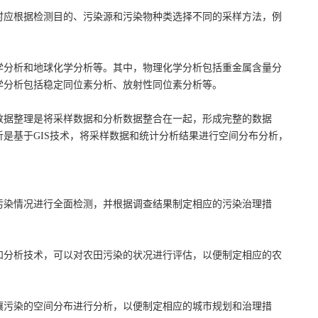
时应根据检测目的、污染源和污染物种类选择不同的采样方法，例
学分析和地球化学分析等。其中，物理化学分析包括重金属含量分
学分析包括稳定同位素分析、放射性同位素分析等。
数据整理是将采样数据和分析数据整合在一起，形成完整的数据
是基于GIS技术，将采样数据和统计分析结果进行空间分布分析，
污染情况进行全面检测，并根据调查结果制定相应的污染治理措
和分析技术，可以对农田污染的状况进行评估，以便制定相应的农
壤污染的空间分布进行分析，以便制定相应的城市规划和治理措