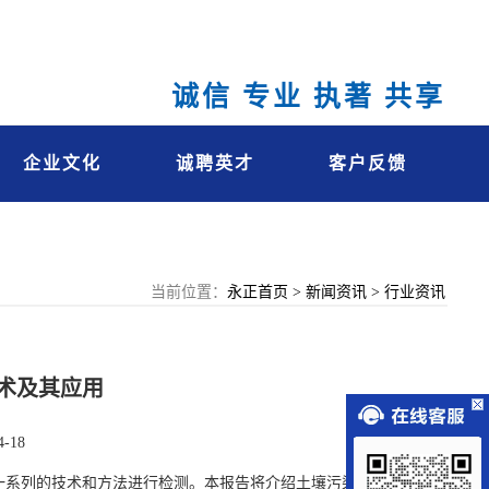
诚信 专业 执著 共享
企业文化
诚聘英才
客户反馈
当前位置：
永正首页
>
新闻资讯
>
行业资讯
术及其应用
-18
一系列的技术和方法进行检测。本报告将介绍土壤污染状况检测技