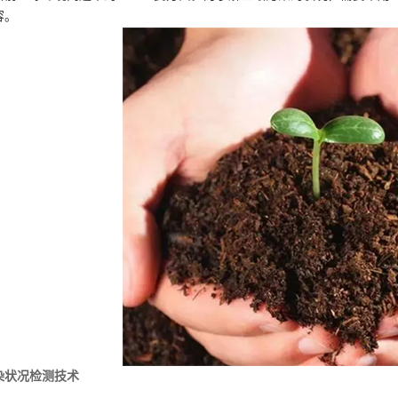
容。
染状况检测技术