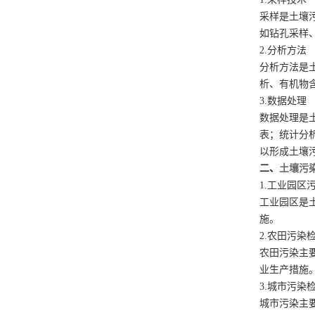
采样是土壤
如钻孔采样
2.分析方法
分析方法是
析、有机物
3.数据处理
数据处理是
表；统计分
以形成土壤
二、
土壤污
1.工业园区
工业园区是
施。
2.农田污染
农田污染主
业生产措施
3.城市污染
城市污染主