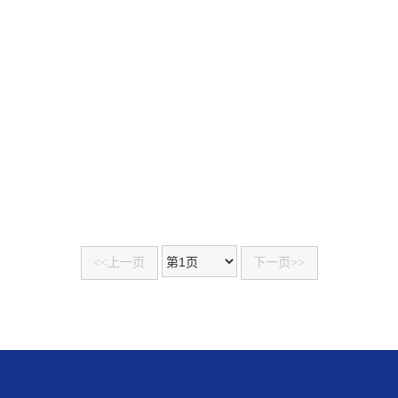
<<上一页
下一页>>