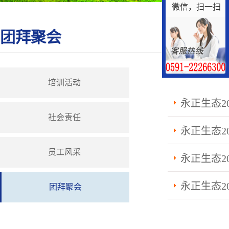
微信，扫一扫
团拜聚会
培训活动
永正生态2
社会责任
永正生态2
员工风采
永正生态2
永正生态2
团拜聚会