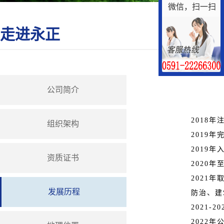
微信，扫一扫
走进永正
公司简介
2018
年
组织架构
2019
年
2019
年
资质证书
2020
年
2021
年
发展历程
防治、建
2021-20
2022
年