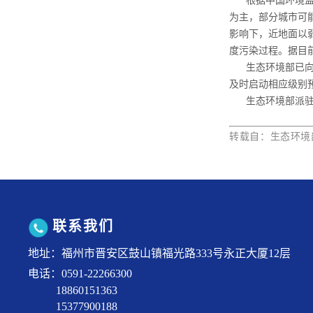
为主，部分城市可
影响下，近地面以
度污染过程。
据目
生态环境部已向北
及时启动相应级别
生态环境部派驻京
转载自：生态环境
联系我们
地址：福州市晋安区鼓山镇福光路333号永正大厦12层
电话：0591-22266300
18860151363
15377900188